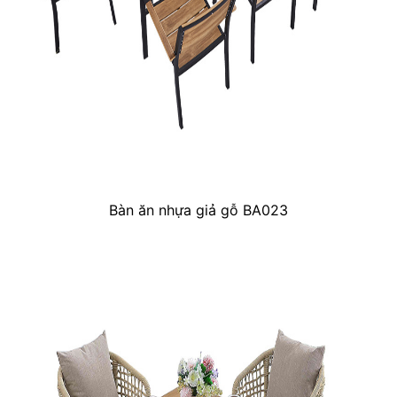
Bàn ăn nhựa giả gỗ BA023