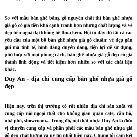
So với mẫu bàn ghế bằng gỗ nguyên chất thì bàn ghế nhựa
giả gỗ có giá tiền khá cạnh tranh hơn nhưng chất lượng và vẻ
đẹp bên ngoài lại không hề thua kém. Hội tụ đầy đủ tất cả các
yêu cầu của một bộ bàn ghế nhựa giả gỗ chuẩn: vẻ đẹp gần
gũi mà tinh tế, hình dáng duyên dáng, tiện lợi dễ sử dụng,
phù hợp với mọi phong cách, bàn ghế nhựa giả gỗ đẹp có giá
thành linh động và tiết kiệm hơn nhiều so với các chất liệu
khác.
Duy An - địa chỉ cung cấp bàn ghế nhựa giả gỗ
đẹp
Hiện nay, trên thị trường có rất nhiều địa chỉ sản xuất và
cung cấp nội-ngoại thất cho không gian quán cafe, căn hộ,
nhà phố, showroom... Trong đó,
nội thất nhựa Duy An
là đơn
vị chuyên cung cấp và phân phối các mẫu bàn ghế nhựa giả
gỗ đẹp chất lượng và uy tín nhất hiện nay. Chúng tôi cam kết