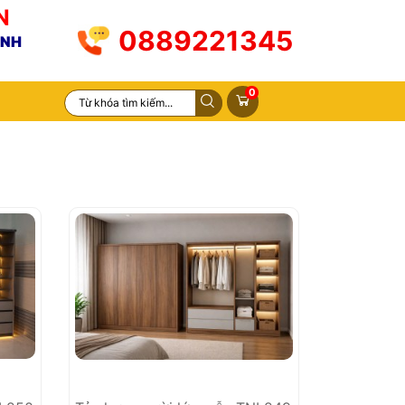
N
0889221345
INH
0