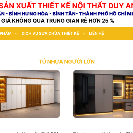
SẢN XUẤT THIẾT KẾ NỘI THẤT DUY A
ẤN - BÌNH HƯNG HÒA - BÌNH TÂN- THÀNH PHỐ HỒ CHÍ M
GIÁ KHÔNG QUA TRUNG GIAN RẺ HƠN 25 %
 PHẨM
DỊCH VỤ SỬA CHỮA THIẾT KẾ
LIÊN HỆ
TỦ NHỰA NGƯỜI LỚN