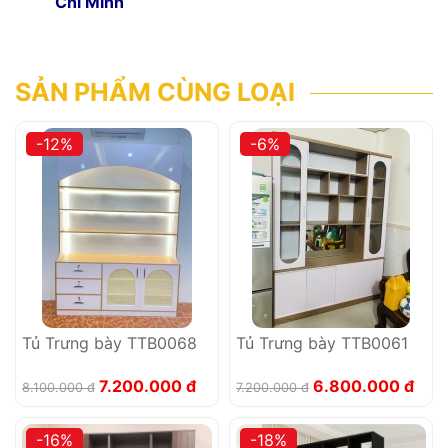
Chí Minh
SẢN PHẨM CÙNG LOẠI
-12%
-6%
Tủ Trưng bày TTB0068
Tủ Trưng bày TTB0061
7.200.000 đ
6.800.000 đ
8.100.000 đ
7.200.000 đ
-16%
-18%