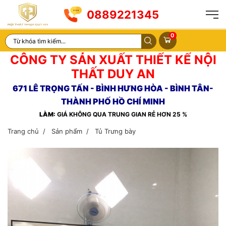
0889221345
0
CÔNG TY SẢN XUẤT THIẾT KẾ NỘI
THẤT DUY AN
671 LÊ TRỌNG TẤN - BÌNH HƯNG HÒA - BÌNH TÂN-
THÀNH PHỐ HỒ CHÍ MINH
LÀM:
GIÁ KHÔNG QUA TRUNG GIAN RẺ HƠN 25 %
Trang chủ
Sản phẩm
Tủ Trưng bày