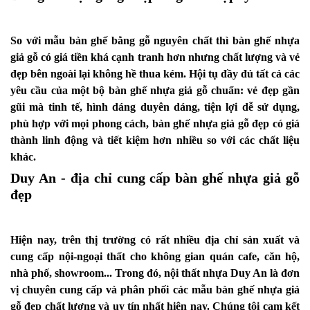
So với mẫu bàn ghế bằng gỗ nguyên chất thì bàn ghế nhựa
giả gỗ có giá tiền khá cạnh tranh hơn nhưng chất lượng và vẻ
đẹp bên ngoài lại không hề thua kém. Hội tụ đầy đủ tất cả các
yêu cầu của một bộ bàn ghế nhựa giả gỗ chuẩn: vẻ đẹp gần
gũi mà tinh tế, hình dáng duyên dáng, tiện lợi dễ sử dụng,
phù hợp với mọi phong cách, bàn ghế nhựa giả gỗ đẹp có giá
thành linh động và tiết kiệm hơn nhiều so với các chất liệu
khác.
Duy An - địa chỉ cung cấp bàn ghế nhựa giả gỗ
đẹp
Hiện nay, trên thị trường có rất nhiều địa chỉ sản xuất và
cung cấp nội-ngoại thất cho không gian quán cafe, căn hộ,
nhà phố, showroom... Trong đó,
nội thất nhựa Duy An
là đơn
vị chuyên cung cấp và phân phối các mẫu bàn ghế nhựa giả
gỗ đẹp chất lượng và uy tín nhất hiện nay. Chúng tôi cam kết