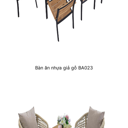
Bàn ăn nhựa giả gỗ BA023